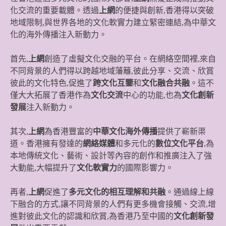
化交流的重要載體。透過
上網
的便捷與創新,香港得以突破
地域限制,與世界各地的文化軟實力建立緊密連結,為中華文
化的海外傳播注入新動力。
首先,
上網
創造了虛擬文化交融的平台。在網絡空間裡,來自
不同背景的人們得以跨越地域藩籬,彼此分享、交流、欣賞
彼此的文化特色,促進了
跨文化互鑒
和
文化融合共融
。這不
僅大大拓展了香港作為
文化交流
中心的功能,也為
文化創新
發展
注入新動力。
其次,
上網
為香港豐富的
中華文化海外傳播
提供了嶄新渠
道。香港擁有發達的
網絡媒體
和多元化的
數位文化平台
,為
本地傳統文化、藝術、設計等內容的創作和推廣注入了強
大動能,大幅提升了
文化軟實力
的國際影響力。
再者,
上網
促進了
多元文化的相互理解和共融
。通過線上線
下融合的方式,讓不同背景的人們有更多機會接觸、交流,增
進對彼此文化的認識和欣賞,為香港乃至中國的
文化創新發