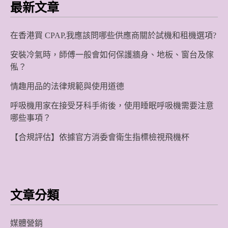
最新文章
覽
在香港買 CPAP,我應該問哪些供應商關於試機和租機選項?
安裝冷氣時，師傅一般會如何保護牆身、地板、窗台及傢
俬？
情趣用品的法律規範與使用道德
呼吸機用家在接受牙科手術後，使用睡眠呼吸機需要注意
哪些事項？
【合規評估】依據官方消委會衛生指標檢視飛機杯
文章分類
媒體營銷