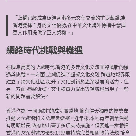
「
上網
已經成為促進香港多元文化交流的重要載體,為
香港發揮自身的文化優勢,在中華文化海外傳播中發揮
更大作用提供了巨大契機。」
網絡時代挑戰與機遇
在瞬息萬變的
上網
時代,香港的多元文化交流面臨著新的機
遇與挑戰。一方面,
上網
促進了虛擬文化交融,跨越地域界限
建立了跨文化社區,提升了文化創新與產業發展的活力。但
另一方面,
網絡治理
、文化軟實力輸出等領域也出現了一些
新的問題需要解決。
香港作為”一國兩制”的成功實踐地,擁有得天獨厚的優勢去
推動
文化創新
和
文化產業發展
。近年來,本地青年創業活動
有明顯增長,政府也出臺了多項支持措施。但要進一步發揮
香港的
文化軟實力
優勢,仍需要持續完善相關政策法規,培育