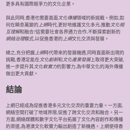
更多具有國際競爭力的文化企業。
與此同時,香港也需要直面
文化傳播
領域的新挑戰。例如,如
何在瞬息萬變的
上網
時代,更好地維護文化多元,推動
文化相
互理解
和融合?這需要社會各界通力合作,不斷探索創新的
網絡治理
模式,以促進香港的
上網
文化交流與發展。
總之,充分把握
上網
時代帶來的發展機遇,同時直面新出現的
挑戰,香港定能在
文化創新
和
文化產業發展
上取得更大突破,
進一步提升其
文化軟實力
的影響力,為中華文化的海外傳播
做出更大貢獻。
結論
上網已經成為促進香港多元文化交流的重要力量。一方面,
網絡空間打破了地域界限,促進了跨文化交流和融合。另一
方面,網絡媒體和數字文化平台拓展了文化內容創作和傳播
的渠道,為港澳文化軟實力輸出創造了新機遇。上網使得香