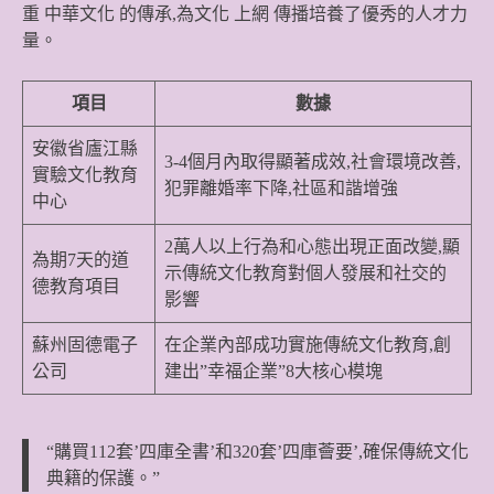
重
中華文化
的傳承,為文化
上網
傳播培養了優秀的人才力
量。
項目
數據
安徽省廬江縣
3-4個月內取得顯著成效,社會環境改善,
實驗文化教育
犯罪離婚率下降,社區和諧增強
中心
2萬人以上行為和心態出現正面改變,顯
為期7天的道
示傳統文化教育對個人發展和社交的
德教育項目
影響
蘇州固德電子
在企業內部成功實施傳統文化教育,創
公司
建出”幸福企業”8大核心模塊
“購買112套’四庫全書’和320套’四庫薈要’,確保傳統文化
典籍的保護。”