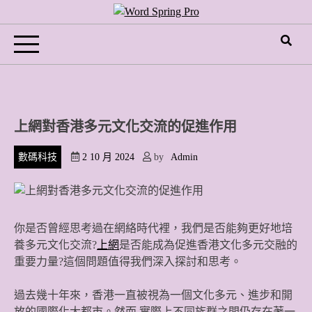
Skip
to
Word Spring Pro
content
上網對香港多元文化交流的促進作用
數碼科技
2 10 月 2024
by
Admin
你是否曾經思考過在網絡時代裡，我們是否能夠更好地培
養多元文化交流?
上網
是否能成為促進香港文化多元交融的
重要力量?這個問題值得我們深入探討和思考。
過去幾十年來，香港一直被視為一個文化多元、進步和開
放的國際化大都市。然而,實際上不同族群之間仍存在著一