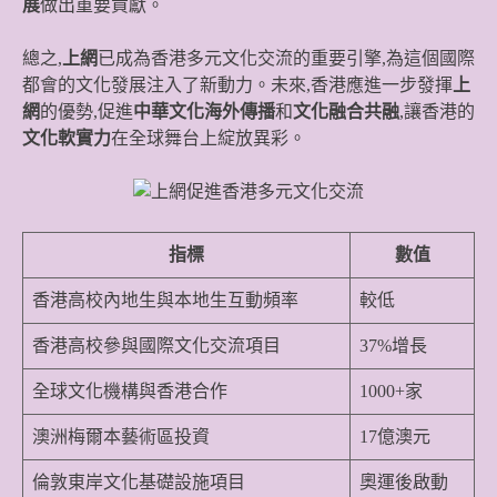
展
做出重要貢獻。
總之,
上網
已成為香港多元文化交流的重要引擎,為這個國際
都會的文化發展注入了新動力。未來,香港應進一步發揮
上
網
的優勢,促進
中華文化海外傳播
和
文化融合共融
,讓香港的
文化軟實力
在全球舞台上綻放異彩。
指標
數值
香港高校內地生與本地生互動頻率
較低
香港高校參與國際文化交流項目
37%增長
全球文化機構與香港合作
1000+家
澳洲梅爾本藝術區投資
17億澳元
倫敦東岸文化基礎設施項目
奧運後啟動