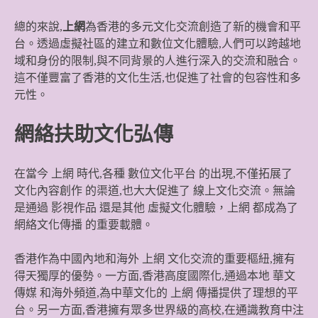
總的來說,
上網
為香港的多元文化交流創造了新的機會和平
台。透過虛擬社區的建立和數位文化體驗,人們可以跨越地
域和身份的限制,與不同背景的人進行深入的交流和融合。
這不僅豐富了香港的文化生活,也促進了社會的包容性和多
元性。
網絡扶助文化弘傳
在當今
上網
時代,各種
數位文化平台
的出現,不僅拓展了
文化內容創作
的渠道,也大大促進了
線上文化交流
。無論
是通過
影視作品
還是其他
虛擬文化體驗
，
上網
都成為了
網絡文化傳播
的重要載體。
香港作為中國內地和海外
上網
文化交流的重要樞紐,擁有
得天獨厚的優勢。一方面,香港高度國際化,通過本地
華文
傳媒
和海外頻道,為中華文化的
上網
傳播提供了理想的平
台。另一方面,香港擁有眾多世界級的高校,在通識教育中注