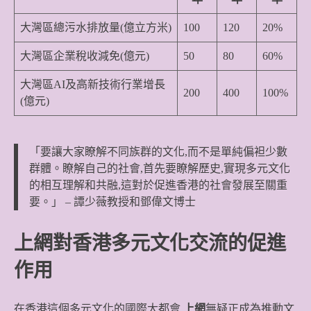
大灣區總污水排放量(億立方米)
100
120
20%
大灣區企業稅收減免(億元)
50
80
60%
大灣區AI及高新技術行業增長
200
400
100%
(億元)
「要讓大家瞭解不同族群的文化,而不是單純偏袒少數
群體。瞭解自己的社會,首先要瞭解歷史,實現多元文化
的相互理解和共融,這對於促進香港的社會發展至關重
要。」 – 譚少薇教授和鄧偉文博士
上網對香港多元文化交流的促進
作用
在香港這個多元文化的國際大都會,
上網
無疑正成為推動文