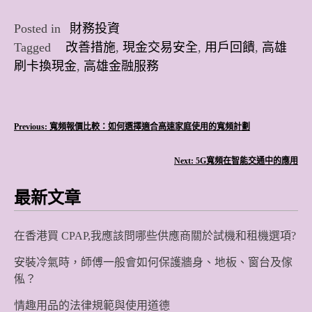
Posted in
財務投資
Tagged
改善措施
,
現金交易安全
,
用戶回饋
,
高雄
刷卡換現金
,
高雄金融服務
文
Previous:
寬頻報價比較：如何選擇適合高速家庭使用的寬頻計劃
章
Next:
5G寬頻在智能交通中的應用
導
最新文章
覽
在香港買 CPAP,我應該問哪些供應商關於試機和租機選項?
安裝冷氣時，師傅一般會如何保護牆身、地板、窗台及傢
俬？
情趣用品的法律規範與使用道德