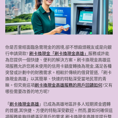
你是否曾經面臨急需現金的困境,卻不想麻煩親友或是向銀
行申請貸款?
刷卡換現金「刷卡換現金高雄」
服務或許能
為您提供一個快捷、便利的解決方案。刷卡換現金高雄這
項服務允許您將未使用的信用卡額度轉換為現金,滿足各種
突發或計劃中的財務需求。相較於傳統的借貸管道,「刷卡
換現金高雄」以其簡單、快速的特點深受當地民眾的青
睞。但究竟這項
刷卡換現金高雄服務的用戶回饋如何
?又有
哪些需要改善的地方呢?
「
刷卡換現金高雄
」已成為高雄地區許多人短期資金週轉
的首選,其快捷、方便的特點深受歡迎。然而,要如何確保這
項服務能夠持續滿足用戶的需求,刷卡換現金高雄並提升整