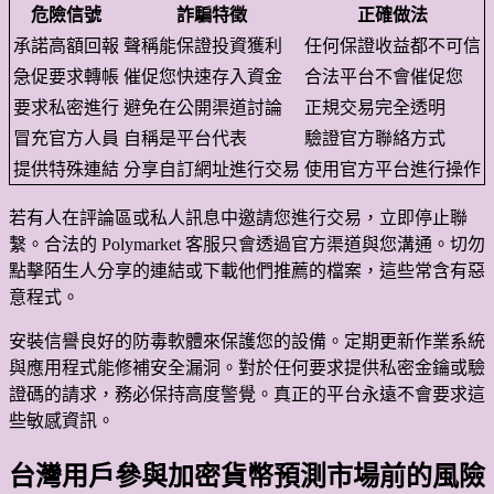
危險信號
詐騙特徵
正確做法
承諾高額回報
聲稱能保證投資獲利
任何保證收益都不可信
急促要求轉帳
催促您快速存入資金
合法平台不會催促您
要求私密進行
避免在公開渠道討論
正規交易完全透明
冒充官方人員
自稱是平台代表
驗證官方聯絡方式
提供特殊連結
分享自訂網址進行交易
使用官方平台進行操作
若有人在評論區或私人訊息中邀請您進行交易，立即停止聯
繫。合法的 Polymarket 客服只會透過官方渠道與您溝通。切勿
點擊陌生人分享的連結或下載他們推薦的檔案，這些常含有惡
意程式。
安裝信譽良好的防毒軟體來保護您的設備。定期更新作業系統
與應用程式能修補安全漏洞。對於任何要求提供私密金鑰或驗
證碼的請求，務必保持高度警覺。真正的平台永遠不會要求這
些敏感資訊。
台灣用戶參與加密貨幣預測市場前的風險