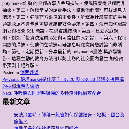
polymarket詐騙 的具體故事與金額損失，使風險變得具體而非
抽象。第二，解釋常見的誘騙手法，幫助他們識別可疑訊息與
請求。第三，強調官方渠道的重要性，解釋為什麼真正的平台
通訊永遠不會包含可疑連結或安全要求。第四，演示如何驗證
網址與檢查 SSL 憑證，提供實踐技能。第五，建立家庭規
則，例如「投資決定前必須與可信任的人討論」。第六，保持
開放的溝通，使他們在遭遇可疑訊息時願意與您討論而非隱
瞞。第七，定期更新，分享最新的 polymarket風險 與詐騙警
告。這種主動的教育方法可以防止您的社交圈內發生 加密貨
幣預測市場詐騙。
Posted in
消閑娛樂
Previous:
優塔market是什麼？TRC20 與 ERC20 雙鏈支援架構
文
的技術說明與優勢
章
Next:
呼吸機與睡眠呼吸機的多頻道睡眠檢查配合
導
最新文章
覽
安裝冷氣時，師傅一般會如何保護牆身、地板、窗台及
傢俬？
情趣用品的法律規範與使用道德