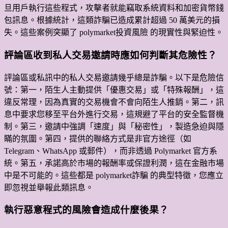
旦用戶執行這些程式，攻擊者就能竊取系統資料和加密貨幣錢
包訊息。根據統計，這類詐騙已造成累計超過 50 萬美元的損
失。這些案例突顯了 polymarket投資風險 的現實性與緊迫性。
評論區收到私人交易邀請時應如何判斷其危險性？
評論區或私訊中的私人交易邀請幾乎總是詐騙。以下是危險信
號：第一，陌生人主動提供「優惠交易」或「特殊報酬」，這
違反常理，因為真實的交易機會不會向陌生人推銷。第二，訊
息中要求您移至平台外進行交易，這規避了平台的安全監督機
制。第三，邀請中強調「速度」與「秘密性」，製造急迫與隱
瞞的氛圍。第四，提供的聯絡方式是非官方途徑（如
Telegram、WhatsApp 或郵件），而非透過 Polymarket 官方系
統。第五，承諾高於市場的報酬率或保證利潤，這在金融市場
中是不可能的。這些都是 polymarket詐騙 的典型特徵，您應立
即忽視並舉報此類訊息。
執行惡意程式的風險會造成什麼後果？