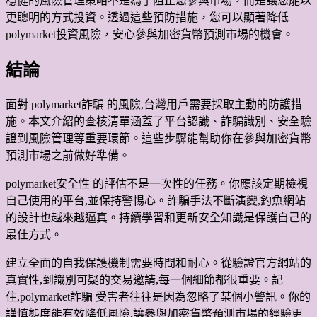
穩健的風險管理策略不是為了阻止您參與市場，而是讓您能以
更聰明的方式投資。透過這些預防措施，您可以顯著降低
polymarket投資風險，安心參與加密貨幣預測市場的機會。
結論
面對 polymarket詐騙 的風險,台灣用戶需要採取主動的防護措
施。本文介紹的查核清單涵蓋了平台認識、詐騙識別、安全驗
證到風險管理等重要環節。這些步驟能幫助你在參與加密貨幣
預測市場之前做好準備。
polymarket安全性 的評估不是一次性的任務。你應該定期檢視
自己使用的平台,並保持警惕心。詐騙手法不斷演變,釣魚網站
的設計也越來越逼真。持續學習和更新安全知識是保護自己的
最佳方式。
建立全面的自我保護機制需要時間和耐心。從驗證官方網站的
真實性,到識別可疑的交易邀請,每一個細節都很重要。記
住,polymarket詐騙 受害者往往是因為忽略了某個小警訊。你的
謹慎態度能有效降低風險,讓參與加密貨幣預測市場的經驗更