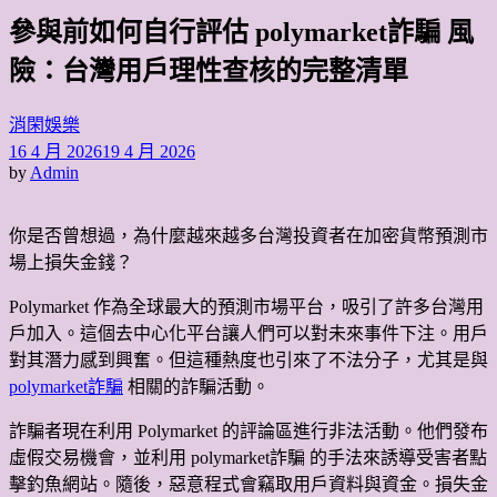
尋
參與前如何自行評估 polymarket詐騙 風
關
鍵
險：台灣用戶理性查核的完整清單
字:
消閑娛樂
16 4 月 2026
19 4 月 2026
by
Admin
你是否曾想過，為什麼越來越多台灣投資者在加密貨幣預測市
場上損失金錢？
Polymarket 作為全球最大的預測市場平台，吸引了許多台灣用
戶加入。這個去中心化平台讓人們可以對未來事件下注。用戶
對其潛力感到興奮。但這種熱度也引來了不法分子，尤其是與
polymarket詐騙
相關的詐騙活動。
詐騙者現在利用 Polymarket 的評論區進行非法活動。他們發布
虛假交易機會，並利用 polymarket詐騙 的手法來誘導受害者點
擊釣魚網站。隨後，惡意程式會竊取用戶資料與資金。損失金