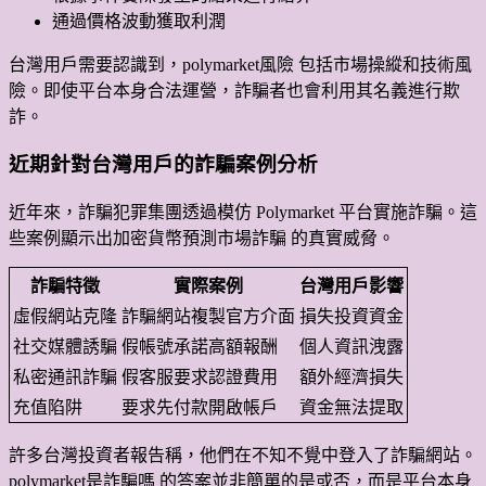
通過價格波動獲取利潤
台灣用戶需要認識到，polymarket風險 包括市場操縱和技術風
險。即使平台本身合法運營，詐騙者也會利用其名義進行欺
詐。
近期針對台灣用戶的詐騙案例分析
近年來，詐騙犯罪集團透過模仿 Polymarket 平台實施詐騙。這
些案例顯示出加密貨幣預測市場詐騙 的真實威脅。
詐騙特徵
實際案例
台灣用戶影響
虛假網站克隆
詐騙網站複製官方介面
損失投資資金
社交媒體誘騙
假帳號承諾高額報酬
個人資訊洩露
私密通訊詐騙
假客服要求認證費用
額外經濟損失
充值陷阱
要求先付款開啟帳戶
資金無法提取
許多台灣投資者報告稱，他們在不知不覺中登入了詐騙網站。
polymarket是詐騙嗎 的答案並非簡單的是或否，而是平台本身