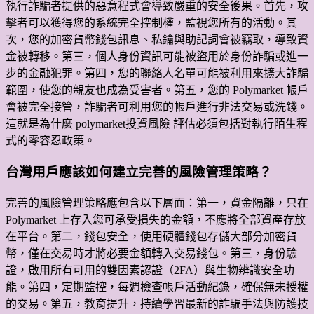
執行詐騙者提供的惡意程式會導致嚴重的安全後果。首先，攻
擊者可以獲得您的系統完全控制權，監視您所有的活動。其
次，您的加密貨幣錢包訊息、私鑰與助記詞會被竊取，導致資
金被轉移。第三，個人身份資訊可能被盜用於身份詐騙或進一
步的金融犯罪。第四，您的聯絡人名單可能被利用來擴大詐騙
範圍，使您的親友也成為受害者。第五，您的 Polymarket 帳戶
會被完全接管，詐騙者可利用您的帳戶進行非法交易或洗錢。
這就是為什麼 polymarket投資風險 評估必須包括對執行陌生程
式的零容忍政策。
台灣用戶應該如何建立完善的風險管理策略？
完善的風險管理策略應包含以下層面：第一，資金隔離，只在
Polymarket 上存入您可承受損失的金額，不應將全部資產存放
在平台。第二，錢包安全，使用硬體錢包存儲大部分加密貨
幣，僅在交易時才將必要金額轉入交易錢包。第三，身份驗
證，啟用所有可用的雙因素認證（2FA）與生物辨識安全功
能。第四，定期監控，每週檢查帳戶活動紀錄，確保無未授權
的交易。第五，教育提升，持續學習最新的詐騙手法與防護技