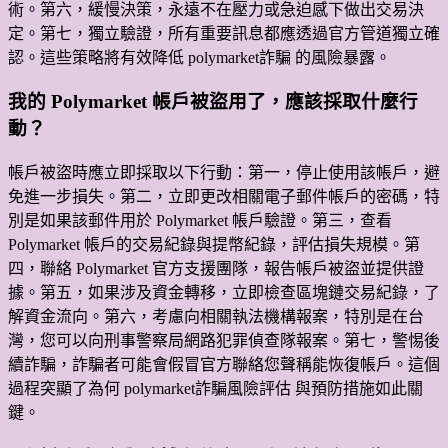
術。第六，緩慢決策，永遠不在壓力或急迫感下做出交易決
定。第七，獨立驗證，所有重要訊息都應透過官方管道獨立確
認。這些策略將有效降低 polymarket詐騙 的風險暴露。
我的 Polymarket 帳戶被盜用了，應該採取什麼行
動？
帳戶被盜時應立即採取以下行動：第一，停止使用該帳戶，避
免進一步損失。第二，立即更改相關電子郵件帳戶的密碼，特
別是如果該郵件用於 Polymarket 帳戶驗證。第三，查看
Polymarket 帳戶的交易紀錄與提幣紀錄，評估損失規模。第
四，聯絡 Polymarket 官方支援團隊，報告帳戶被盜並提供證
據。第五，如果涉及資金轉移，立即檢查區塊鏈交易紀錄，了
解資金流向。第六，考慮向相關執法機構報案，特別是在台
灣，您可以向刑事警察局網路犯罪偵查隊報案。第七，警惕後
續詐騙，詐騙者可能會假冒官方聯絡您聲稱能恢復帳戶。這個
過程突顯了為何 polymarket詐騙風險評估 與預防措施如此關
鍵。