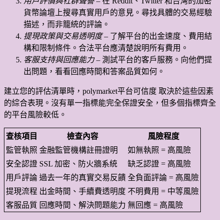
用戶評價與社群聲譽
– 在 Reddit、Twitter 和台灣的加密
貨幣論壇上搜尋真實用戶的意見。尋找具體的交易經驗
描述，而非籠統的評論。
提現政策與交易透明度
– 了解平台的出金速度、費用結
構和限制條件。合法平台應清楚說明所有費用。
客服支持與回應能力
– 測試平台的客戶服務。向他們提
出問題，看看回應時間和答案品質如何。
建立您的評估清單時，polymarket平台可信度 取決於這些因素
的綜合表現。沒有單一指標能完全保證安全，但多個指標齊全
的平台風險較低。
查核項目
檢查內容
風險程度
監管執照
金融監管機構註冊證明
如無執照 = 高風險
安全認證
SSL 加密、防火牆系統
缺乏認證 = 高風險
用戶評論
過去一年的真實交易反饋
全負面評論 = 高風險
提現流程
出金時間、手續費透明度
不明費用 = 中等風險
客服品質
回應時間、解決問題能力
無回應 = 高風險