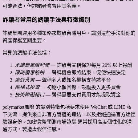
可能合法，但詐騙者會冒用其名義。
詐騙者常用的誘騙手法與特徵識別
詐騙集團運用多種策略來欺騙台灣用戶。識別這些手法對你的
資產保護至關重要。
常見的誘騙手法包括：
承諾無風險利潤
— 詐騙者宣稱保證每月 20% 以上報酬
限時優惠陷阱
— 聲稱機會即將結束，促使快速決定
虛假背書
— 聲稱名人或知名機構支持該平台
階梯式投資
— 初期小額回報，鼓勵投入更多資金
技術障礙藉口
— 聲稱需要支付費用才能提取資金
polymarket風險 的識別特徵包括要求使用 WeChat 或 LINE 私
下交流，提供來自非官方管道的連結，以及拒絕通過官方途徑
驗證身份。加密貨幣預測市場詐騙 通常採用高度個性化的溝
通方式，製造虛假信任感。