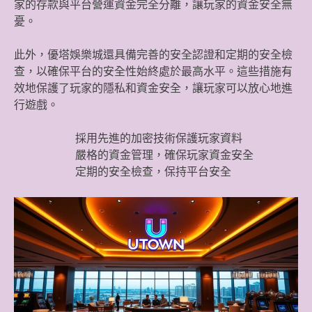
家的存款與平台營運資金完全分離，讓玩家的資金安全無
憂。
此外，優塔娛樂城還具備完善的安全認證和定期的安全檢
查，以確保平台的安全性始終處於最高水平。這些措施有
效地保護了玩家的隱私和資金安全，讓玩家可以放心地進
行遊戲。
採用先進的加密技術保護玩家資料
嚴格的資金管理，確保玩家資金安全
定期的安全檢查，保持平台安全