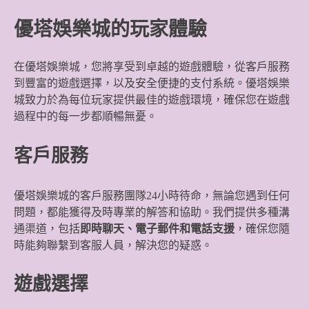
優塔娛樂城的玩家體驗
在優塔娛樂城，您將享受到卓越的遊戲體驗，從客戶服務
到豐富的遊戲選擇，以及安全便捷的支付系統。優塔娛樂
城致力於為每位玩家提供最佳的遊戲環境，確保您在遊戲
過程中的每一步都順暢無憂。
客戶服務
優塔娛樂城的客戶服務團隊24小時待命，無論您遇到任何
問題，都能獲得及時專業的解答和協助。我們提供多種溝
通渠道，包括
即時聊天、電子郵件和電話支援
，確保您隨
時能夠聯繫到客服人員，解決您的疑惑。
遊戲選擇