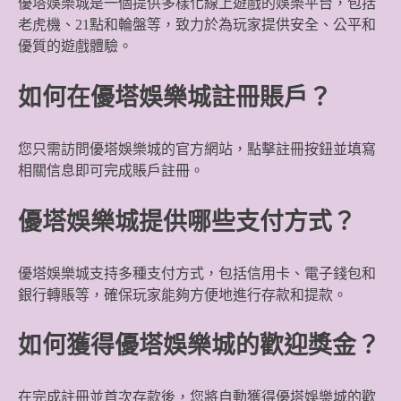
優塔娛樂城是一個提供多樣化線上遊戲的娛樂平台，包括
老虎機、21點和輪盤等，致力於為玩家提供安全、公平和
優質的遊戲體驗。
如何在優塔娛樂城註冊賬戶？
您只需訪問優塔娛樂城的官方網站，點擊註冊按鈕並填寫
相關信息即可完成賬戶註冊。
優塔娛樂城提供哪些支付方式？
優塔娛樂城支持多種支付方式，包括信用卡、電子錢包和
銀行轉賬等，確保玩家能夠方便地進行存款和提款。
如何獲得優塔娛樂城的歡迎獎金？
在完成註冊並首次存款後，您將自動獲得優塔娛樂城的歡