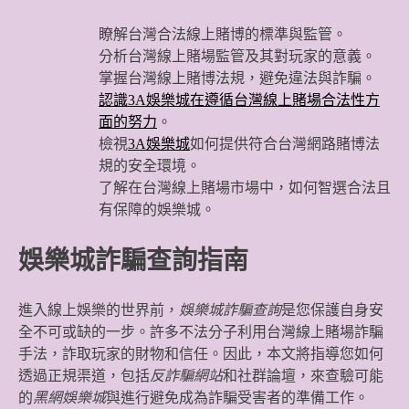
瞭解台灣合法線上賭博的標準與監管。
分析台灣線上賭場監管及其對玩家的意義。
掌握台灣線上賭博法規，避免違法與詐騙。
認識3A娛樂城在遵循台灣線上賭場合法性方
面的努力
。
檢視
3A娛樂城
如何提供符合台灣網路賭博法
規的安全環境。
了解在台灣線上賭場市場中，如何智選合法且
有保障的娛樂城。
娛樂城詐騙查詢指南
進入線上娛樂的世界前，
娛樂城詐騙查詢
是您保護自身安
全不可或缺的一步。許多不法分子利用台灣線上賭場詐騙
手法，詐取玩家的財物和信任。因此，本文將指導您如何
透過正規渠道，包括
反詐騙網站
和社群論壇，來查驗可能
的
黑網娛樂城
與進行避免成為詐騙受害者的準備工作。