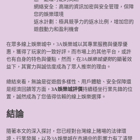
網絡安全：高端的資訊加密與安全管理，保障
您的娛樂環境
返水計劃：極具競爭力的返水比例，增加您的
遊戲動力和盈利機會
在眾多線上娛樂城中，3A娛樂城以其專業服務與優厚優
惠，獲得了玩家的一致好評。而市場上的其他平台，或許
也有自身的特色與優點，然而，在
3A娛樂城優勢
的顯著效
益下，其實力與誠信度成為了眾人推崇的理由。
總結來看，無論是從遊戲多樣性、用戶體驗、安全保障還
是經濟回饋等方面，
3A娛樂城評價
持續穩坐行業先鋒的位
置，誠然成為了您值得信賴的線上娛樂選擇。
結論
隨著本文的深入探討，您已經對台灣線上賭場的法律環
境、行業發展，以及3A娛樂城在市場中的影響力有了清楚