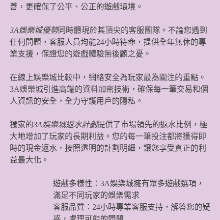
善，更確保了公平、公正的遊戲環境。
3A娛樂城優勢
同時體現於其頂尖的客服團隊。不論您遇到
任何問題，客服人員均能24小時待命，提供全年無休的專
業支援，保證您的遊戲體驗無後顧之憂。
在線上娛樂城比較中，網絡安全為玩家最為關注的重點。
3A娛樂城引進高端的資料加密技術，確保每一筆交易和個
人資訊的安全，全力守護用戶的隱私。
獨家的
3A娛樂城返水計劃
提供了市場領先的返水比例，極
大地增加了玩家的長期利益。您的每一筆投注都將獲得即
時的現金返水，按照透明的計劃明細，讓您享受真正的利
益最大化。
遊戲多樣性：3A娛樂城擁有眾多遊戲選項，
滿足不同玩家的娛樂需求
客服品質：24小時專業客服支持，解答您的疑
惑，處理可能的問題