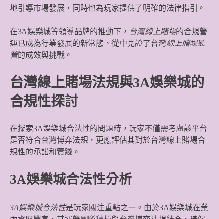
地引導市場發展，同時也為玩家提供了明確的法律指引。
在3A娛樂城等領導品牌的推動下，
台灣線上賭場
的合規營
運已成為行業發展的新常態，從中見證了台灣
線上賭場監
管
的成效與挑戰。
台灣線上賭場法規與3A娛樂城的
合規性探討
在探索3A娛樂城合法性的問題時，玩家不僅需考慮該平台
是否符合台灣博弈法規，更應評估其對於台灣線上賭場合
規性的承諾和實踐。
3A娛樂城合法性分析
3A娛樂城合法性
是玩家關注重點之一。由於3A娛樂城在業