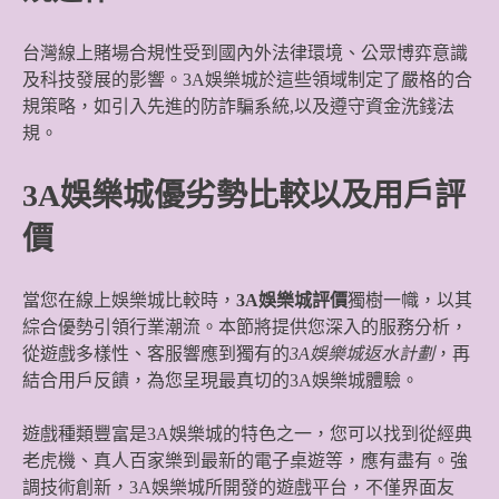
台灣線上賭場合規性受到國內外法律環境、公眾博弈意識
及科技發展的影響。3A娛樂城於這些領域制定了嚴格的合
規策略，如引入先進的防詐騙系統,以及遵守資金洗錢法
規。
3A娛樂城優劣勢比較以及用戶評
價
當您在線上娛樂城比較時，
3A娛樂城評價
獨樹一幟，以其
綜合優勢引領行業潮流。本節將提供您深入的服務分析，
從遊戲多樣性、客服響應到獨有的
3A娛樂城返水計劃
，再
結合用戶反饋，為您呈現最真切的3A娛樂城體驗。
遊戲種類豐富是3A娛樂城的特色之一，您可以找到從經典
老虎機、真人百家樂到最新的電子桌遊等，應有盡有。強
調技術創新，3A娛樂城所開發的遊戲平台，不僅界面友