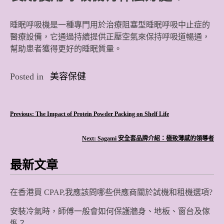
睡眠呼吸機是一種專門用於治療阻塞型睡眠呼吸中止症的
醫療設備，它通過持續提供正壓空氣來保持呼吸道暢通，
幫助患者獲得更好的睡眠質量。
Posted in
美容保健
文
Previous:
The Impact of Protein Powder Packing on Shelf Life
章
Next:
Sagami 安全套品牌介紹：極致薄感的領導者
導
最新文章
覽
在香港買 CPAP,我應該問哪些供應商關於試機和租機選項?
安裝冷氣時，師傅一般會如何保護牆身、地板、窗台及傢
俬？