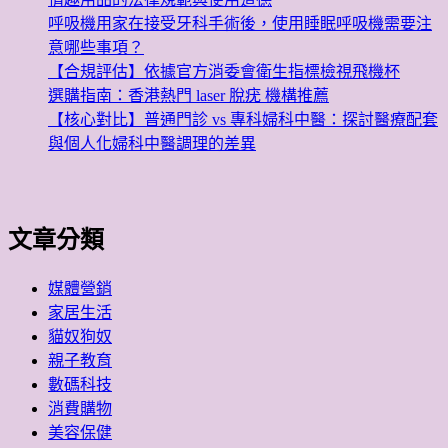
呼吸機用家在接受牙科手術後，使用睡眠呼吸機需要注
意哪些事項？
【合規評估】依據官方消委會衛生指標檢視飛機杯
選購指南：香港熱門 laser 脫疣 機構推薦
【核心對比】普通門診 vs 專科婦科中醫：探討醫療配套
與個人化婦科中醫調理的差異
文章分類
媒體營銷
家居生活
貓奴狗奴
親子教育
數碼科技
消費購物
美容保健