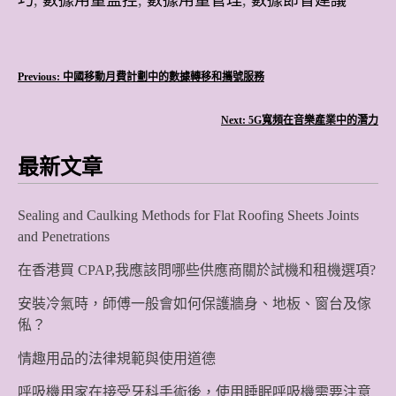
文
Previous:
中國移動月費計劃中的數據轉移和攜號服務
章
Next:
5G寬頻在音樂產業中的潛力
導
最新文章
覽
Sealing and Caulking Methods for Flat Roofing Sheets Joints
and Penetrations
在香港買 CPAP,我應該問哪些供應商關於試機和租機選項?
安裝冷氣時，師傅一般會如何保護牆身、地板、窗台及傢
俬？
情趣用品的法律規範與使用道德
呼吸機用家在接受牙科手術後，使用睡眠呼吸機需要注意