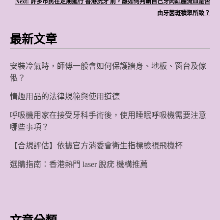
導
Next:
許多市民在定期進行 香港洗牙 前，應如何判斷自己牙肉紅腫流血是否
由牙菌斑積聚所致？
覽
最新文章
安裝冷氣時，師傅一般會如何保護牆身、地板、窗台及傢
俬？
情趣用品的法律規範與使用道德
呼吸機用家在接受牙科手術後，使用睡眠呼吸機需要注意
哪些事項？
【合規評估】依據官方消委會衛生指標檢視飛機杯
選購指南：香港熱門 laser 脫疣 機構推薦