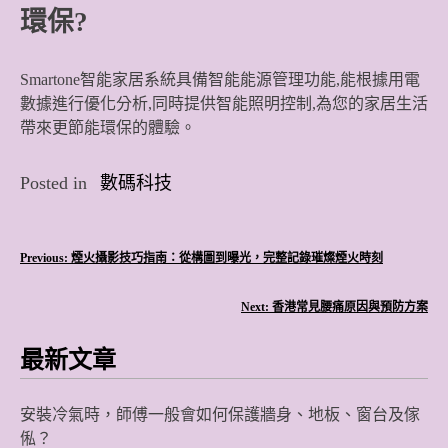
環保?
Smartone智能家居系統具備智能能源管理功能,能根據用電
數據進行優化分析,同時提供智能照明控制,為您的家居生活
帶來更節能環保的體驗。
Posted in
數碼科技
文
Previous:
煙火攝影技巧指南：從構圖到曝光，完整記錄璀燦煙火時刻
章
Next:
香港常見腰痛原因與預防方案
導
最新文章
覽
安裝冷氣時，師傅一般會如何保護牆身、地板、窗台及傢
俬？