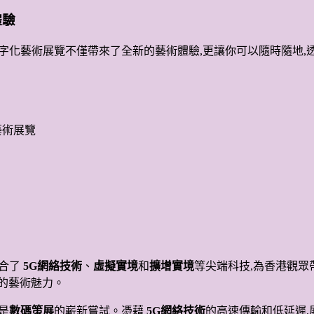
體驗
,這個數字化藝術展覽不僅帶來了全新的藝術體驗,更讓你可以隨時隨
化藝術展覽
融合了
5G網絡技術
、
虛擬實境
和
擴增實境
等尖端科技,為香港觀眾
的藝術魅力。
更是
數碼策展
的嶄新嘗試。憑藉
5G網絡技術
的高速傳輸和低延遲,