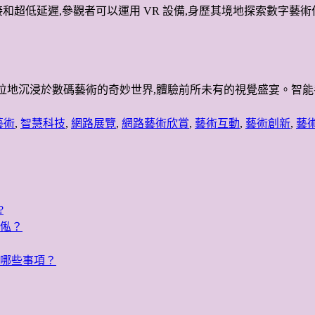
接和超低延遲,參觀者可以運用 VR 設備,身歷其境地探索數字藝
以全方位地沉浸於數碼藝術的奇妙世界,體驗前所未有的視覺盛宴。
藝術
,
智慧科技
,
網路展覽
,
網路藝術欣賞
,
藝術互動
,
藝術創新
,
藝
?
俬？
哪些事項？