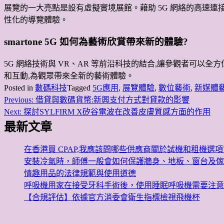
展覽的一大亮點是設有虛擬實境展館。藉助 5G 網絡的高速連
性化的導覽體驗。
smartone 5G 如何為藝術欣賞帶來新的體驗?
5G 網絡技術與 VR、AR 等前沿科技的結合,讓參觀者可
和互動,為觀眾帶來全新的藝術體驗。
Posted in
數碼科技
Tagged
5G應用
,
展覽體驗
,
數位藝術
,
新媒體
Previous:
借貸與數碼貨幣:新興支付方式對貸款的影響
文
Next:
探討SYLFIRM X矽谷電波在改善皮膚質感方面的作用
章
最新文章
導
在香港買 CPAP,我應該問哪些供應商關於試機和租機選項
覽
安裝冷氣時，師傅一般會如何保護牆身、地板、窗台及傢
情趣用品的法律規範與使用道德
呼吸機用家在接受牙科手術後，使用睡眠呼吸機需要注意
【合規評估】依據官方消委會衛生指標檢視飛機杯