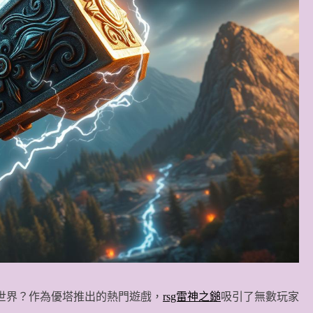
世界？作為優塔推出的熱門遊戲，
rsg雷神之鎚
吸引了無數玩家