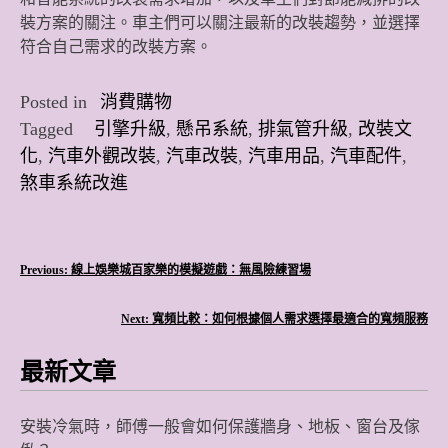
裝方案的關注。車主們可以關注最新的改裝趨勢，並選擇
符合自己需求的改裝方案。
Posted in
消費購物
Tagged
引擎升級
,
懸吊系統
,
排氣管升級
,
改裝文
化
,
汽車外觀改裝
,
汽車改裝
,
汽車用品
,
汽車配件
,
煞車系統改進
文
Previous:
線上娛樂城百家樂的模擬遊戲：無風險練習場
章
Next:
寬頻比較：如何根據個人需求選擇最適合的寬頻服務
導
最新文章
覽
安裝冷氣時，師傅一般會如何保護牆身、地板、窗台及傢