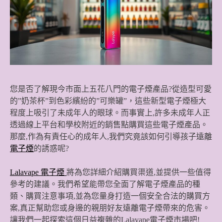
您是否了解現今市面上五花八門的電子煙產品?從造型可愛
的”奶茶杯”到色彩繽紛的”可樂罐”，這些新型電子煙極大
程度上吸引了未成年人的眼球。而事實上,許多未成年人正
透過線上平台和學校附近的銷售點購買這些電子煙產品。
那麼,作為有責任心的成年人,我們究竟該如何引導孩子遠離
電子煙
的誘惑呢?
Lalavape 電子煙
將為您詳細介紹購買渠道,並提供一些值得
參考的建議。我們希望能帶您全面了解電子煙產品的種
類、購買注意事項,並為您量身打造一個安全合法的購買方
案,真正幫助您或身邊的親朋好友遠離電子煙帶來的危害。
讓我們一起探索這個日益複雜的Lalavape電子煙市場吧!