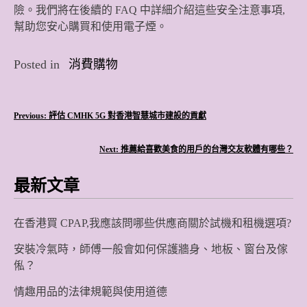
險。我們將在後續的 FAQ 中詳細介紹這些安全注意事項,
幫助您安心購買和使用電子煙。
Posted in
消費購物
文
Previous:
評估 CMHK 5G 對香港智慧城市建設的貢獻
章
Next:
推薦給喜歡美食的用戶的台灣交友軟體有哪些？
導
最新文章
覽
在香港買 CPAP,我應該問哪些供應商關於試機和租機選項?
安裝冷氣時，師傅一般會如何保護牆身、地板、窗台及傢
俬？
情趣用品的法律規範與使用道德