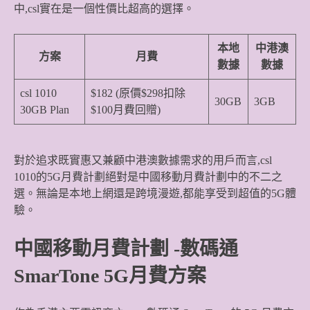
中,csl實在是一個性價比超高的選擇。
本地
中港澳
方案
月費
數據
數據
csl 1010
$182 (原價$298扣除
30GB
3GB
30GB Plan
$100月費回贈)
對於追求既實惠又兼顧中港澳數據需求的用戶而言,csl
1010的5G月費計劃絕對是中國移動月費計劃中的不二之
選。無論是本地上網還是跨境漫遊,都能享受到超值的5G體
驗。
中國移動月費計劃
-數碼通
SmarTone 5G月費方案