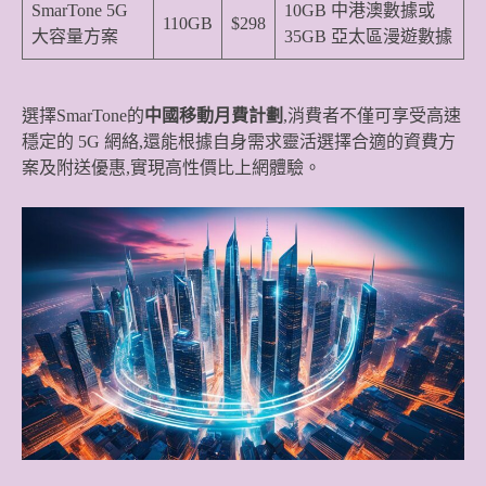
SmarTone 5G
10GB 中港澳數據或
110GB
$298
大容量方案
35GB 亞太區漫遊數據
選擇SmarTone的
中國移動月費計劃
,消費者不僅可享受高速
穩定的 5G 網絡,還能根據自身需求靈活選擇合適的資費方
案及附送優惠,實現高性價比上網體驗。