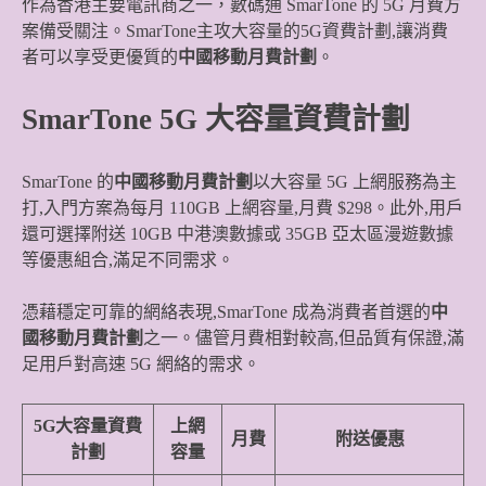
作為香港主要電訊商之一，數碼通 SmarTone 的 5G 月費方
案備受關注。SmarTone主攻大容量的5G資費計劃,讓消費
者可以享受更優質的
中國移動月費計劃
。
SmarTone 5G 大容量資費計劃
SmarTone 的
中國移動月費計劃
以大容量 5G 上網服務為主
打,入門方案為每月 110GB 上網容量,月費 $298。此外,用戶
還可選擇附送 10GB 中港澳數據或 35GB 亞太區漫遊數據
等優惠組合,滿足不同需求。
憑藉穩定可靠的網絡表現,SmarTone 成為消費者首選的
中
國移動月費計劃
之一。儘管月費相對較高,但品質有保證,滿
足用戶對高速 5G 網絡的需求。
5G大容量資費
上網
月費
附送優惠
計劃
容量