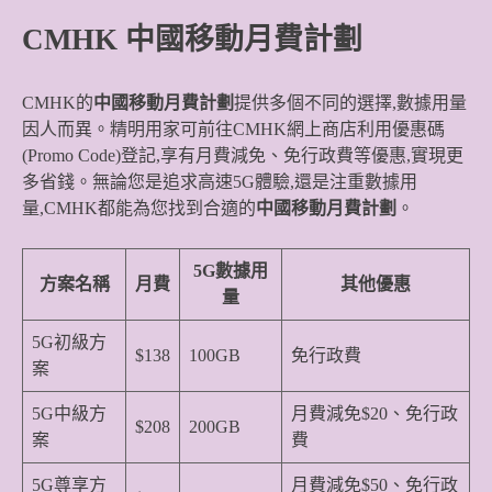
CMHK
中國移動月費計劃
CMHK的
中國移動月費計劃
提供多個不同的選擇,數據用量
因人而異。精明用家可前往CMHK網上商店利用優惠碼
(Promo Code)登記,享有月費減免、免行政費等優惠,實現更
多省錢。無論您是追求高速5G體驗,還是注重數據用
量,CMHK都能為您找到合適的
中國移動月費計劃
。
5G數據用
方案名稱
月費
其他優惠
量
5G初級方
$138
100GB
免行政費
案
5G中級方
月費減免$20、免行政
$208
200GB
案
費
5G尊享方
月費減免$50、免行政