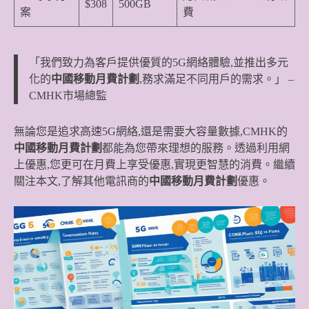
$308
500GB
案
費
「我們致力為客戶提供優質的5G網絡體驗,並推出多元
化的
中國移動月費計劃
,務求滿足不同用戶的需求。」 –
CMHK市場總監
無論您是追求高速5G網絡,還是需要大容量數據,CMHK的
中國移動月費計劃
都能為您帶來理想的服務。透過利用網
上優惠,您更可在月費上享受優惠,實現更智慧的消費。繼續
關注本文,了解其他電訊商的
中國移動月費計劃
優惠。