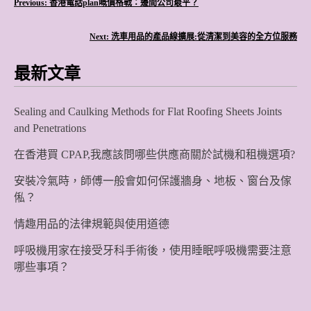
文
Previous:
香港電話plan嘅價格戰：邊間公司最平？
章
Next:
洗車用品的產品線擴展:從清潔到美容的全方位服務
導
最新文章
覽
Sealing and Caulking Methods for Flat Roofing Sheets Joints
and Penetrations
在香港買 CPAP,我應該問哪些供應商關於試機和租機選項?
安裝冷氣時，師傅一般會如何保護牆身、地板、窗台及傢
俬？
情趣用品的法律規範與使用道德
呼吸機用家在接受牙科手術後，使用睡眠呼吸機需要注意
哪些事項？