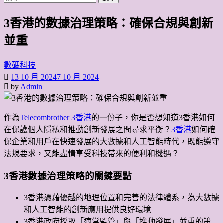
尋
3香港的數據治理策略：確保合規與創新
關
鍵
並重
字:
數碼科技
13 10 月 2024
7 10 月 2024
by
Admin
作為
Telecombrother 3香港
的一份子，你是否想知道3香港如何
在保護個人隱私和推動創新發展之間尋求平衡？
3香港
如何確
保企業和用戶在快速發展的大數據和人工智能時代，既能遵守
法規要求，又能盡情享受科技帶來的便利和機遇？
3香港數據治理策略的關鍵要點
3香港憑藉優越的地理位置和完善的法律體系，為大數據
和人工智能的創新應用提供良好環境
3香港政府採取「適當監管」與「推動發展」並重的策