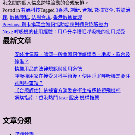
港之間的個人信息跨境流動的合規安排。
Posted in
數碼科技
Tagged
3香港
,
創新
,
合規
,
數據安全
,
數據治
理
,
數據隱私
,
法規合規
,
香港數據管理
Previous:
刷卡換現金如何協助您應對通貨膨脹壓力
文
Next:
呼吸機的使用經驗：用戶分享睡眠呼吸機的使用感受
章
最新文章
導
安裝冷氣時，師傅一般會如何保護牆身、地板、窗台及
覽
傢俬？
情趣用品的法律規範與使用道德
呼吸機用家在接受牙科手術後，使用睡眠呼吸機需要注
意哪些事項？
【合規評估】依據官方消委會衛生指標檢視飛機杯
選購指南：香港熱門 laser 脫疣 機構推薦
文章分類
媒體營銷