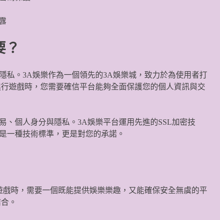
露
要？
隱私。3A娛樂作為一個領先的3A娛樂城，致力於為使用者打
進行遊戲時，您需要確信平台能夠全面保護您的個人資訊與交
、個人身分與隱私。3A娛樂平台運用先進的SSL加密技
是一種技術標準，更是對您的承諾。
驗遊戲時，需要一個既能提供娛樂樂趣，又能確保安全無虞的平
結合。