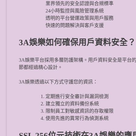
業界領先的安全認證與合規標準
24小時監控與風險管理系統
透明的平台營運政策與用戶服務
快速的問題解決與客戶支援
3A娛樂如何確保用戶資料安全？
3A娛樂平台採用多層防護架構。用戶資料安全是平台
節都經過精心設計。
3A娛樂透過以下方式守護您的資訊：
定期進行安全審計與漏洞檢測
建立獨立的資料備份系統
限制員工對敏感資訊的存取權限
使用先進的異常行為偵測系統
SSL 256位元技術在3A娛樂的應