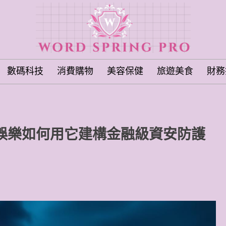
數碼科技
消費購物
美容保健
旅遊美食
財務
3A娛樂如何用它建構金融級資安防護