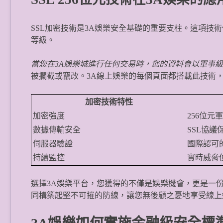
SSL加密技術是3A娛樂安全基礎的重要支柱。這項技
等級。
當您在3A娛樂城進行任何交易時，您的資料會以軍事
被攔截或竄改。3A線上娛樂的每個頁面都搭載此技術
加密技術特性
加密強度
256位元
數據傳輸安全
SSL協議
伺服器驗證
國際認可
持續監控
實時威脅
選擇3A娛樂平台，您獲得的不僅是娛樂機會，更是一份
同構築起堅不可摧的防線，讓您無後顧之憂地享受線上