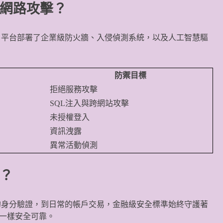
禦網路攻擊？
。平台部署了企業級防火牆、入侵偵測系統，以及人工智慧驅
防禦目標
拒絕服務攻擊
SQL注入與跨網站攻擊
未授權登入
資訊洩露
異常活動偵測
樂？
的身分驗證，到日常的帳戶交易，金融級安全標準始終守護著
一樣安全可靠。