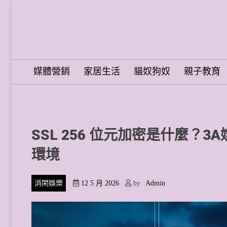
Skip
to
content
Word Spring Pro
媒體營銷
家居生活
貓奴狗奴
親子教育
SSL 256 位元加密是什麼？
環境
消閑娛樂
12 5 月 2026
by
Admin