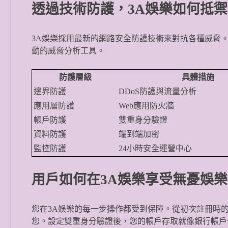
透過技術防護，3A娛樂如何抵
3A娛樂採用最新的網路安全防護技術來對抗各種威脅
動的威脅分析工具。
防護層級
具體措施
邊界防護
DDoS防護與流量分析
應用層防護
Web應用防火牆
帳戶防護
雙重身分驗證
資料防護
端到端加密
監控防護
24小時安全運營中心
用戶如何在3A娛樂享受無憂娛
您在3A娛樂的每一步操作都受到保障。從初次註冊時
您。設定雙重身分驗證後，您的帳戶存取就像銀行帳戶