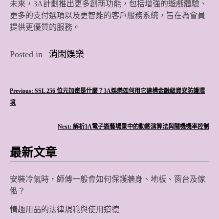
未來，3A計劃推出更多創新功能，包括增強的遊戲體驗、
更多的支付選項以及更智能的客戶服務系統，旨在為會員
提供更優質的服務。
Posted in
消閑娛樂
文
Previous:
SSL 256 位元加密是什麼？3A娛樂如何用它建構金融級資安防護環
境
章
導
Next:
解析3A電子遊藝場景中的動態演算法與隨機機率控制
覽
最新文章
安裝冷氣時，師傅一般會如何保護牆身、地板、窗台及傢
俬？
情趣用品的法律規範與使用道德