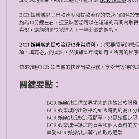
取得您的獎金，那麼您絕對不能錯過
BCR 娛樂城
的快
BCR 娛樂城以其出款速度和提款流程的快速而聞名於
約為10分鐘左右，這意味著您可以在短短的時間內取
喜悅，還能夠更快地進入下一場刺激的遊戲。
BCR 娛樂城的提款流程也非常順利
，只需要簡單的幾
項，填寫必要的資訊，然後確認申請即可。所有的程序
快來體驗BCR 娛樂城的快速出款服務，享受無等待的
關鍵要點：
BCR 娛樂城提供業界領先的快速出款服務
BCR 娛樂城的出款平均到帳時間約為10分
BCR 娛樂城提款流程簡單，只需幾個步驟
BCR 娛樂城保護您的資金和個人資料的安
享受BCR 娛樂城無等待的取款體驗