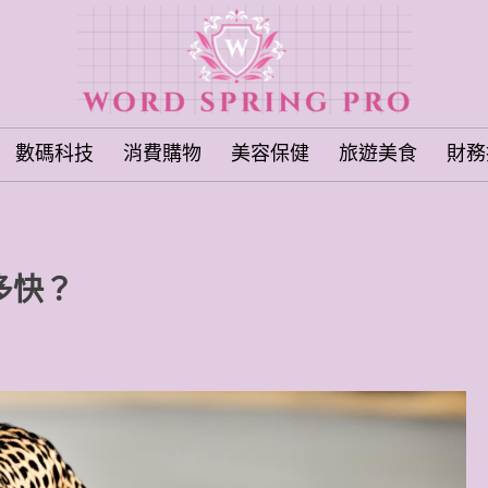
數碼科技
消費購物
美容保健
旅遊美食
財務
多快？