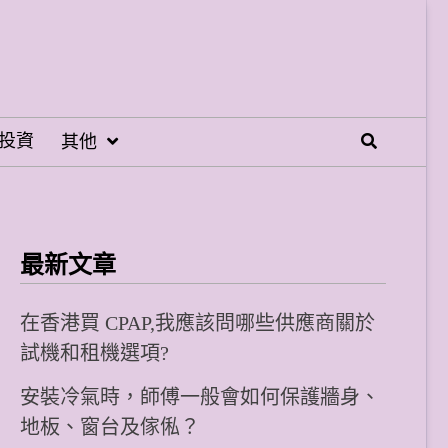
投資
其他
最新文章
在香港買 CPAP,我應該問哪些供應商關於
試機和租機選項?
安裝冷氣時，師傅一般會如何保護牆身、
地板、窗台及傢俬？