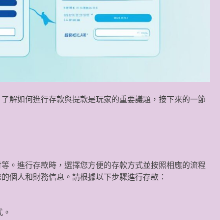
作。了解如何進行存款與提款是玩家的重要議題，接下來的一節
支付等。進行存款時，選擇您方便的存款方式並按照相應的流程
您的個人和財務信息。請根據以下步驟進行存款：
式。