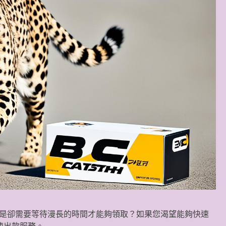
是卻需要等待漫長的時間才能夠領取？如果您渴望能夠快速