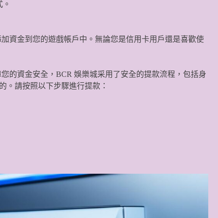
式。
鬆添加資金到您的遊戲帳戶中。無論您是信用卡用戶還是喜歡使
障您的資金安全，BCR 娛樂城采用了安全的提款流程，包括身
的。請按照以下步驟進行提款：