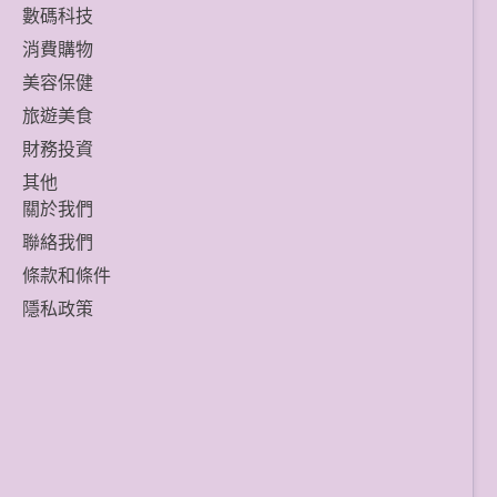
數碼科技
消費購物
美容保健
旅遊美食
財務投資
其他
關於我們
聯絡我們
條款和條件
隱私政策