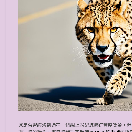
您是否曾經遇到過在一個線上娛樂城贏得豐厚獎金，但