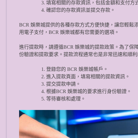
填寫相關的存款資訊，包括金額和支付方
確認您的存款資訊並提交存款。
BCR 娛樂城提供的各種存款方式方便快捷，讓您輕
用電子支付，BCR 娛樂城都有您需要的選項。
進行提款時，請遵循BCR 娛樂城的提款政策。為了保
份驗證和提款要求。提款流程通常也是非常迅速和順利
登錄您的 BCR 娛樂城帳戶。
進入提款頁面，填寫相關的提款資訊。
提交提款申請。
根據BCR 娛樂城的要求進行身份驗證。
等待審核和處理。