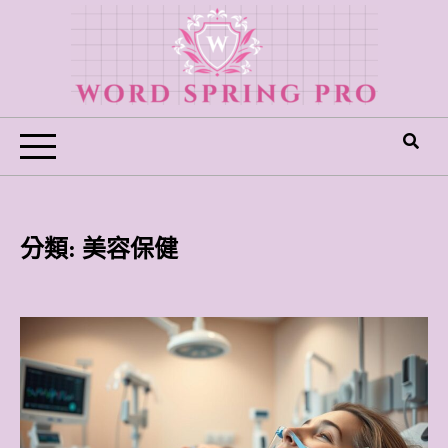
Skip
to
content
Word Spring Pro
分類:
美容保健