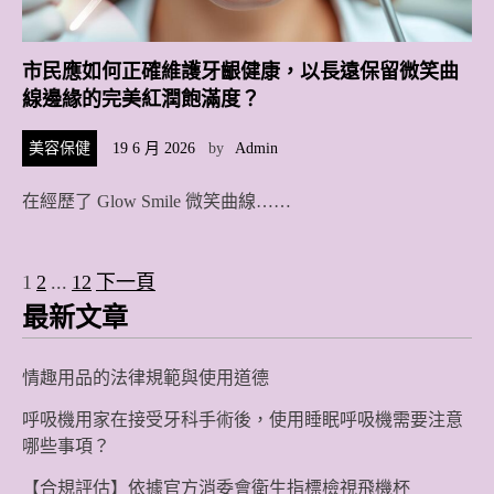
市民應如何正確維護牙齦健康，以長遠保留微笑曲
線邊緣的完美紅潤飽滿度？
美容保健
19 6 月 2026
by
Admin
在經歷了 Glow Smile 微笑曲線……
1
2
...
12
下一頁
文
最新文章
章
分
情趣用品的法律規範與使用道德
頁
呼吸機用家在接受牙科手術後，使用睡眠呼吸機需要注意
哪些事項？
【合規評估】依據官方消委會衛生指標檢視飛機杯