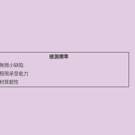
檢測標準
無微小缺陷
極限承受能力
材質韌性