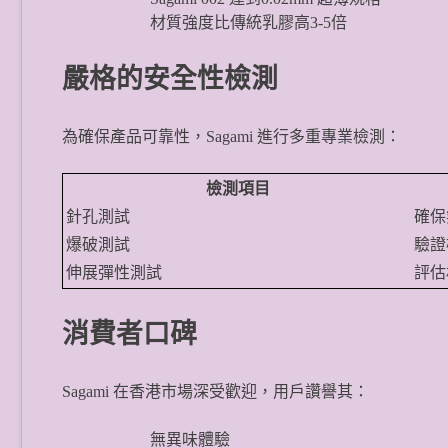
材質強度比傳統乳膠高3-5倍
嚴格的安全性檢測
為確保產品可靠性，Sagami 進行多重專業檢測：
檢測項目
針孔測試
確保
爆破測試
驗證
伸展彈性測試
評估
消費者口碑
Sagami 在香港市場深受歡迎，用戶讚譽其：
無異味體驗