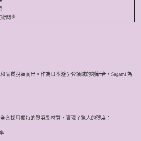
發
技術問世
計和品質脫穎而出。作為日本避孕套領域的創新者，Sagami 為
02 安全套採用獨特的聚氨酯材質，實現了驚人的薄度：
一半